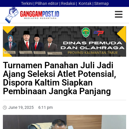
Terkini
|
Pilihan editor
|
Redaksi
|
Kontak
|
Sitemap
Turnamen Panahan Juli Jadi
Ajang Seleksi Atlet Potensial,
Dispora Kaltim Siapkan
Pembinaan Jangka Panjang
June 19, 2025
6:11 pm