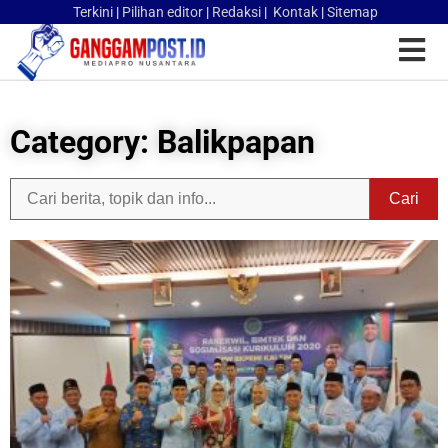
Terkini
|
Pilihan editor
|
Redaksi
|
Kontak
|
Sitemap
Category: Balikpapan
Cari