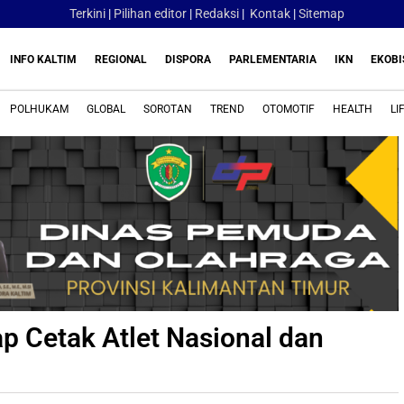
Terkini
|
Pilihan editor
|
Redaksi
|
Kontak
|
Sitemap
INFO KALTIM
REGIONAL
DISPORA
PARLEMENTARIA
IKN
EKOBI
POLHUKAM
GLOBAL
SOROTAN
TREND
OTOMOTIF
HEALTH
LI
ap Cetak Atlet Nasional dan