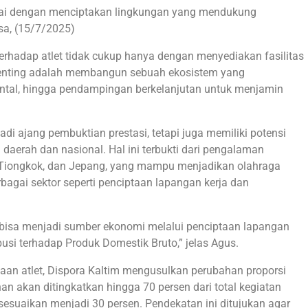
ulai dengan menciptakan lingkungan yang mendukung
asa, (15/7/2025)
erhadap atlet tidak cukup hanya dengan menyediakan fasilitas
penting adalah membangun sebuah ekosistem yang
ental, hingga pendampingan berkelanjutan untuk menjamin
adi ajang pembuktian prestasi, tetapi juga memiliki potensi
erah dan nasional. Hal ini terbukti dari pengalaman
, Tiongkok, dan Jepang, yang mampu menjadikan olahraga
agai sektor seperti penciptaan lapangan kerja dan
a bisa menjadi sumber ekonomi melalui penciptaan lapangan
usi terhadap Produk Domestik Bruto,” jelas Agus.
aan atlet, Dispora Kaltim mengusulkan perubahan proporsi
ihan akan ditingkatkan hingga 70 persen dari total kegiatan
sesuaikan menjadi 30 persen. Pendekatan ini ditujukan agar