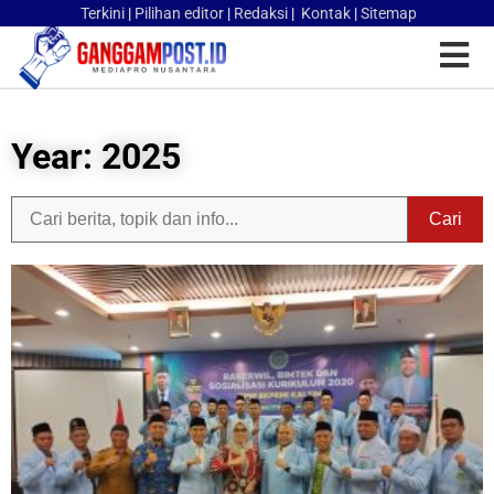
Terkini
|
Pilihan editor
|
Redaksi
|
Kontak
|
Sitemap
Year: 2025
Cari