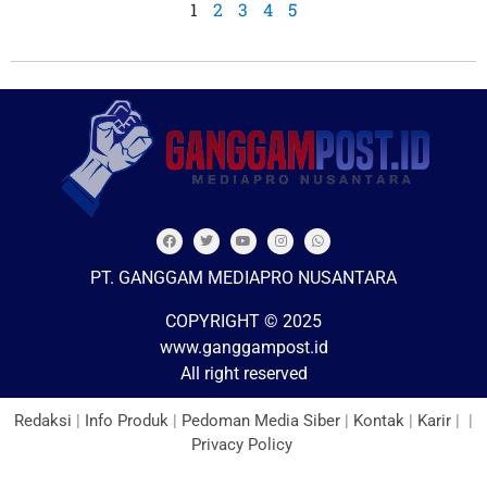
1
2
3
4
5
PT. GANGGAM MEDIAPRO NUSANTARA
COPYRIGHT © 2025
www.ganggampost.id
All right reserved
Redaksi
|
Info Produk
|
Pedoman Media Siber
|
Kontak
|
Karir
| |
Privacy Policy