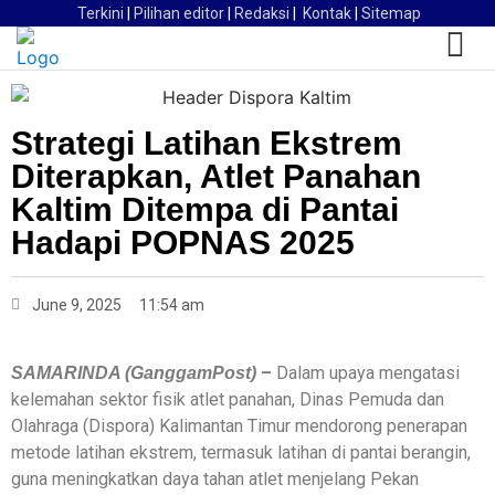
Terkini
|
Pilihan editor
|
Redaksi
|
Kontak
|
Sitemap
Strategi Latihan Ekstrem
Diterapkan, Atlet Panahan
Kaltim Ditempa di Pantai
Hadapi POPNAS 2025
June 9, 2025
11:54 am
–
Dalam upaya mengatasi
SAMARINDA (GanggamPost)
kelemahan sektor fisik atlet panahan, Dinas Pemuda dan
Olahraga (Dispora) Kalimantan Timur mendorong penerapan
metode latihan ekstrem, termasuk latihan di pantai berangin,
guna meningkatkan daya tahan atlet menjelang Pekan