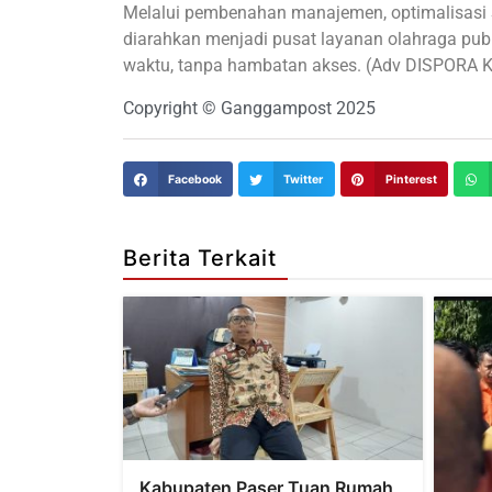
Melalui pembenahan manajemen, optimalisasi S
diarahkan menjadi pusat layanan olahraga p
waktu, tanpa hambatan akses. (Adv DISPORA K
Copyright © Ganggampost 2025
Facebook
Twitter
Pinterest
Berita Terkait
Kabupaten Paser Tuan Rumah