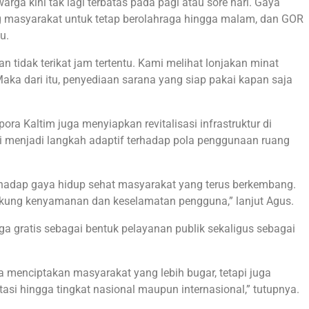
rga kini tak lagi terbatas pada pagi atau sore hari. Gaya
 masyarakat untuk tetap berolahraga hingga malam, dan GOR
u.
n tidak terikat jam tertentu. Kami melihat lonjakan minat
aka dari itu, penyediaan sarana yang siap pakai kapan saja
ra Kaltim juga menyiapkan revitalisasi infrastruktur di
 menjadi langkah adaptif terhadap pola penggunaan ruang
erhadap gaya hidup sehat masyarakat yang terus berkembang.
kung kenyamanan dan keselamatan pengguna,” lanjut Agus.
a gratis sebagai bentuk pelayanan publik sekaligus sebagai
a menciptakan masyarakat yang lebih bugar, tetapi juga
tasi hingga tingkat nasional maupun internasional,” tutupnya.