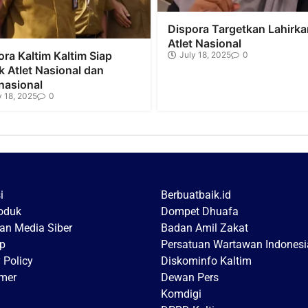
Dispora Targetkan Lahirka
Atlet Nasional
ora Kaltim Kaltim Siap
July 18, 2025
0
k Atlet Nasional dan
nasional
y 18, 2025
0
i
Berbuatbaik.id
roduk
Dompet Dhuafa
n Media Siber
Badan Amil Zakat
p
Persatuan Wartawan Indonesi
 Policy
Diskominfo Kaltim
imer
Dewan Pers
Komdigi