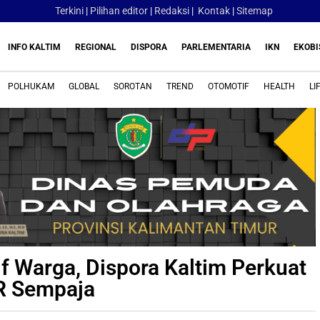
Terkini
|
Pilihan editor
|
Redaksi
|
Kontak
|
Sitemap
INFO KALTIM
REGIONAL
DISPORA
PARLEMENTARIA
IKN
EKOBI
POLHUKAM
GLOBAL
SOROTAN
TREND
OTOMOTIF
HEALTH
LI
f Warga, Dispora Kaltim Perkuat
R Sempaja