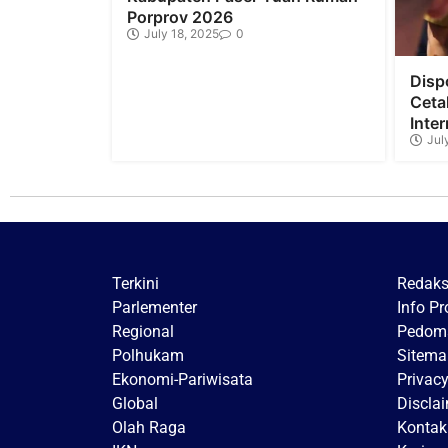
Porprov 2026
July 18, 2025
0
Disp
Ceta
Inter
Jul
Terkini
Redaks
Parlementer
Info P
Regional
Pedoma
Polhukam
Sitema
Ekonomi-Pariwisata
Privacy
Global
Discla
Olah Raga
Kontak