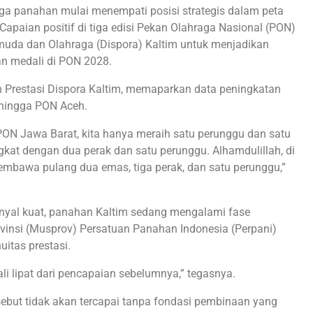
a panahan mulai menempati posisi strategis dalam peta
apaian positif di tiga edisi Pekan Olahraga Nasional (PON)
emuda dan Olahraga (Dispora) Kaltim untuk menjadikan
an medali di PON 2028.
Prestasi Dispora Kaltim, memaparkan data peningkatan
 hingga PON Aceh.
PON Jawa Barat, kita hanya meraih satu perunggu dan satu
kat dengan dua perak dan satu perunggu. Alhamdulillah, di
membawa pulang dua emas, tiga perak, dan satu perunggu,”
sinyal kuat, panahan Kaltim sedang mengalami fase
insi (Musprov) Persatuan Panahan Indonesia (Perpani)
itas prestasi.
li lipat dari pencapaian sebelumnya,” tegasnya.
sebut tidak akan tercapai tanpa fondasi pembinaan yang