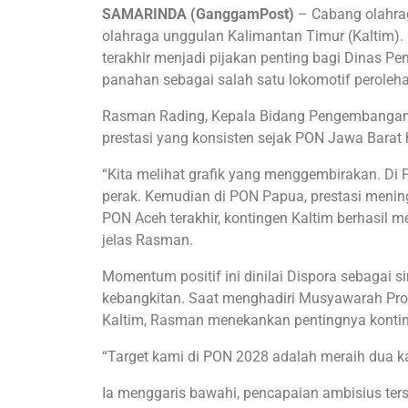
SAMARINDA (GanggamPost)
– Cabang olahrag
olahraga unggulan Kalimantan Timur (Kaltim). C
terakhir menjadi pijakan penting bagi Dinas P
panahan sebagai salah satu lokomotif peroleh
Rasman Rading, Kepala Bidang Pengembangan 
prestasi yang konsisten sejak PON Jawa Barat
“Kita melihat grafik yang menggembirakan. Di 
perak. Kemudian di PON Papua, prestasi mening
PON Aceh terakhir, kontingen Kaltim berhasil 
jelas Rasman.
Momentum positif ini dinilai Dispora sebagai 
kebangkitan. Saat menghadiri Musyawarah Prov
Kaltim, Rasman menekankan pentingnya kontinu
“Target kami di PON 2028 adalah meraih dua ka
Ia menggaris bawahi, pencapaian ambisius ter