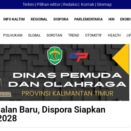
Terkini
|
Pilihan editor
|
Redaksi
|
Kontak
|
Sitemap
INFO KALTIM
REGIONAL
DISPORA
PARLEMENTARIA
IKN
EKOBI
POLHUKAM
GLOBAL
SOROTAN
TREND
OTOMOTIF
HEALTH
LI
alan Baru, Dispora Siapkan
2028