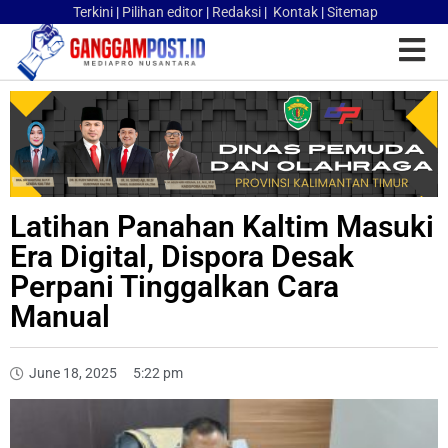
Terkini
|
Pilihan editor
|
Redaksi
|
Kontak
|
Sitemap
Latihan Panahan Kaltim Masuki
Era Digital, Dispora Desak
Perpani Tinggalkan Cara
Manual
June 18, 2025
5:22 pm