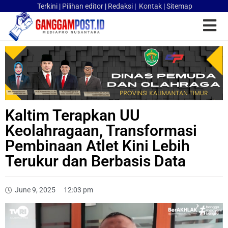
Terkini
|
Pilihan editor
|
Redaksi
|
Kontak
|
Sitemap
Kaltim Terapkan UU
Keolahragaan, Transformasi
Pembinaan Atlet Kini Lebih
Terukur dan Berbasis Data
June 9, 2025
12:03 pm