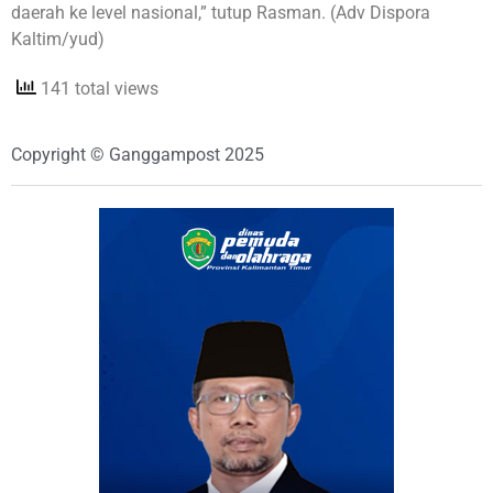
daerah ke level nasional,” tutup Rasman. (Adv Dispora
Kaltim/yud)
141 total views
Copyright © Ganggampost 2025