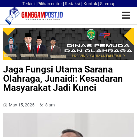
Terkini
|
Pilihan editor
|
Redaksi
|
Kontak
|
Sitemap
Jaga Fungsi Utama Sarana
Olahraga, Junaidi: Kesadaran
Masyarakat Jadi Kunci
May 15, 2025
6:18 am