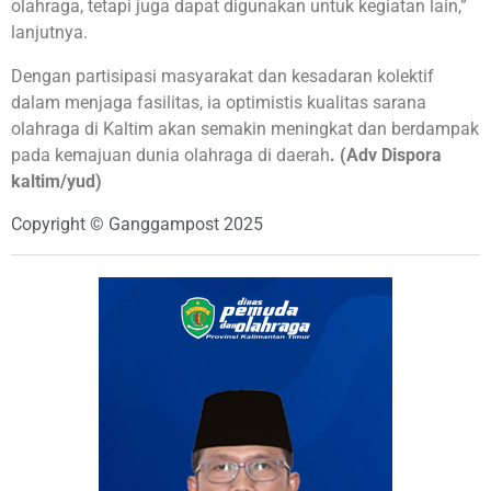
olahraga, tetapi juga dapat digunakan untuk kegiatan lain,”
lanjutnya.
Dengan partisipasi masyarakat dan kesadaran kolektif
dalam menjaga fasilitas, ia optimistis kualitas sarana
olahraga di Kaltim akan semakin meningkat dan berdampak
pada kemajuan dunia olahraga di daerah
. (Adv Dispora
kaltim/yud)
Copyright © Ganggampost 2025