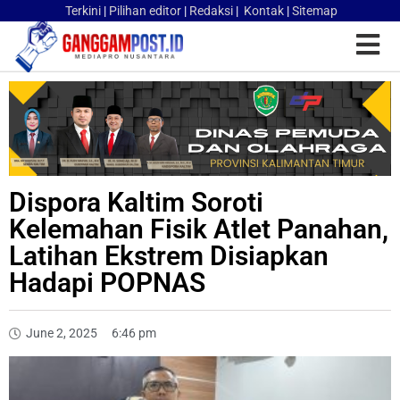
Terkini
|
Pilihan editor
|
Redaksi
|
Kontak
|
Sitemap
Dispora Kaltim Soroti
Kelemahan Fisik Atlet Panahan,
Latihan Ekstrem Disiapkan
Hadapi POPNAS
June 2, 2025
6:46 pm