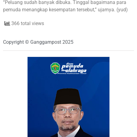
“Peluang sudah banyak dibuka. Tinggal bagaimana para
pemuda menangkap kesempatan tersebut,” ujarnya. (yud)
366 total views
Copyright © Ganggampost 2025