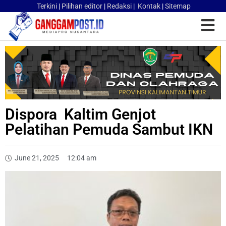
Terkini
|
Pilihan editor
|
Redaksi
|
Kontak
|
Sitemap
Dispora Kaltim Genjot
Pelatihan Pemuda Sambut IKN
June 21, 2025
12:04 am