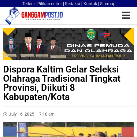
Terkini
|
Pilihan editor
|
Redaksi
|
Kontak
|
Sitemap
Dispora Kaltim Gelar Seleksi
Olahraga Tradisional Tingkat
Provinsi, Diikuti 8
Kabupaten/Kota
July 16, 2025
7:10 am