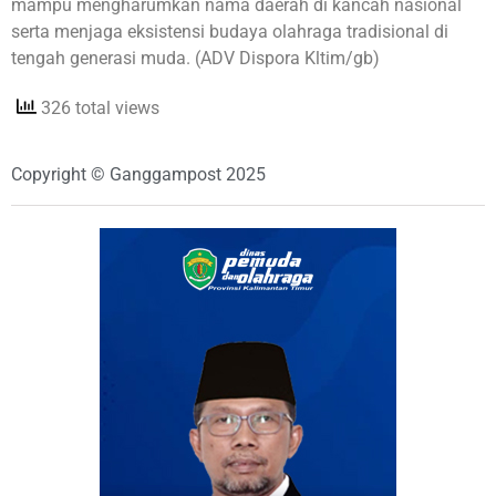
mampu mengharumkan nama daerah di kancah nasional
serta menjaga eksistensi budaya olahraga tradisional di
tengah generasi muda. (ADV Dispora Kltim/gb)
326 total views
Copyright © Ganggampost 2025