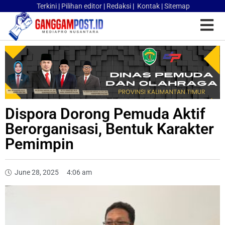
Terkini
|
Pilihan editor
|
Redaksi
|
Kontak
|
Sitemap
Dispora Dorong Pemuda Aktif
Berorganisasi, Bentuk Karakter
Pemimpin
June 28, 2025
4:06 am