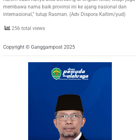
membawa nama baik provinsi ini ke ajang nasional dan
internasional,” tutup Rasman. (Adv Dispora Kaltim/yud)
256 total views
Copyright © Ganggampost 2025