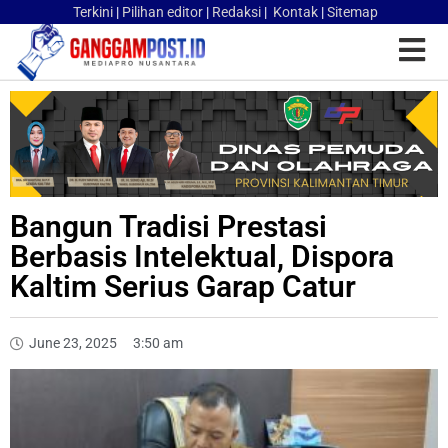
Terkini
|
Pilihan editor
|
Redaksi
|
Kontak
|
Sitemap
Bangun Tradisi Prestasi
Berbasis Intelektual, Dispora
Kaltim Serius Garap Catur
June 23, 2025
3:50 am