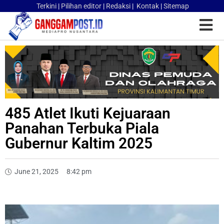
Terkini
|
Pilihan editor
|
Redaksi
|
Kontak
|
Sitemap
485 Atlet Ikuti Kejuaraan
Panahan Terbuka Piala
Gubernur Kaltim 2025
June 21, 2025
8:42 pm