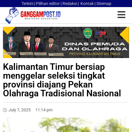
Terkini
|
Pilihan editor
|
Redaksi
|
Kontak
|
Sitemap
Kalimantan Timur bersiap
menggelar seleksi tingkat
provinsi diajang Pekan
Olahraga Tradisional Nasional
July 7, 2025
11:14 pm