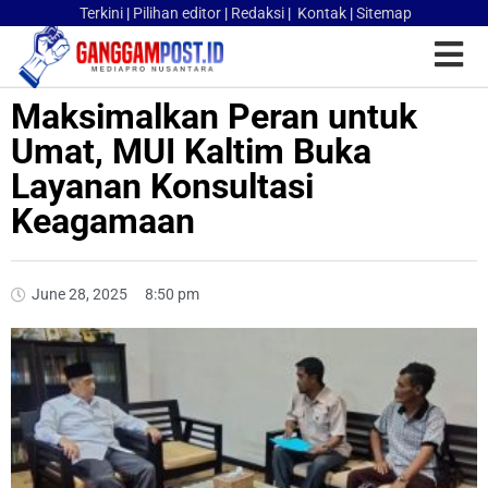
Terkini
|
Pilihan editor
|
Redaksi
|
Kontak
|
Sitemap
Maksimalkan Peran untuk
Umat, MUI Kaltim Buka
Layanan Konsultasi
Keagamaan
June 28, 2025
8:50 pm