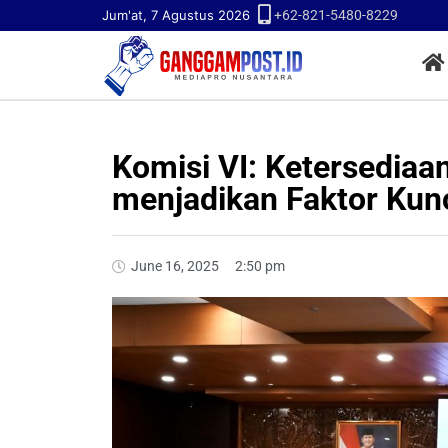
Jum'at, 7 Agustus 2026
+62-821-5480-8229
Komisi VI: Ketersediaa
menjadikan Faktor Kunc
June 16, 2025
2:50 pm