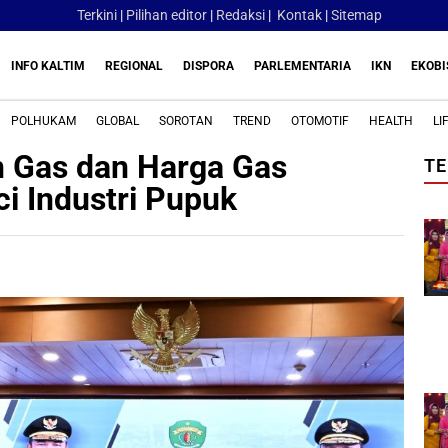
Terkini
|
Pilihan editor
|
Redaksi
|
Kontak
|
Sitemap
INFO KALTIM
REGIONAL
DISPORA
PARLEMENTARIA
IKN
EKOBI
POLHUKAM
GLOBAL
SOROTAN
TREND
OTOMOTIF
HEALTH
LI
n Gas dan Harga Gas
TE
i Industri Pupuk