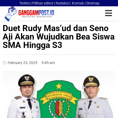
Terkini
|
Pilihan editor
|
Redaksi
|
Kontak
|
Sitemap
Duet Rudy Mas’ud dan Seno
Aji Akan Wujudkan Bea Siswa
SMA Hingga S3
February 25, 2025
9:45 am