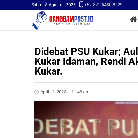
Sabtu, 8 Agustus 2026
+62-821-5480-8229
Didebat PSU Kukar; Au
Kukar Idaman, Rendi A
Kukar.
April 11, 2025
11:43 am