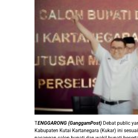
T
ENGGARONG (GanggamPost)
Debat public ya
Kabupaten Kutai Kartanegara (Kukar) ini sesua
pasangan calon bupati dan wakil bupati beser