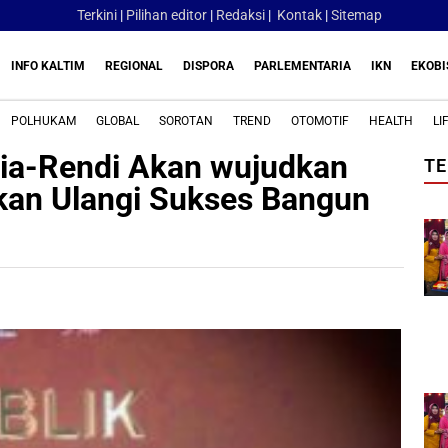
Terkini
|
Pilihan editor
|
Redaksi
|
Kontak
|
Sitemap
INFO KALTIM
REGIONAL
DISPORA
PARLEMENTARIA
IKN
EKOBI
POLHUKAM
GLOBAL
SOROTAN
TREND
OTOMOTIF
HEALTH
LI
lia-Rendi Akan wujudkan
TE
kan Ulangi Sukses Bangun