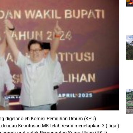
ng digelar oleh Komisi Pemilihan Umum (KPU)
i dengan Keputusan MK telah resmi menetapkan 3 ( tiga )
ta nomor urut untuk Pemungutan Suara Ulang (PSU)