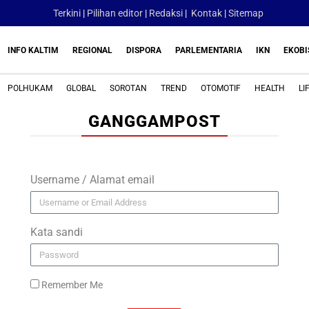
Terkini
|
Pilihan editor
|
Redaksi
|
Kontak
|
Sitemap
INFO KALTIM
REGIONAL
DISPORA
PARLEMENTARIA
IKN
EKOBI
POLHUKAM
GLOBAL
SOROTAN
TREND
OTOMOTIF
HEALTH
LI
GANGGAMPOST
Username / Alamat email
Kata sandi
Remember Me