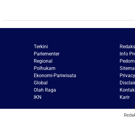
Terkini
Redaks
Parlementer
Info P
Regional
Pedoma
Polhukam
Sitema
Ekonomi-Pariwisata
Privacy
Global
Discla
Olah Raga
Kontak
IKN
Karir
Reda